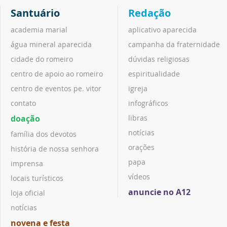
Santuário
Redação
academia marial
aplicativo aparecida
água mineral aparecida
campanha da fraternidade
cidade do romeiro
dúvidas religiosas
centro de apoio ao romeiro
espiritualidade
centro de eventos pe. vitor
igreja
contato
infográficos
doação
libras
notícias
família dos devotos
orações
história de nossa senhora
papa
imprensa
vídeos
locais turísticos
anuncie no A12
loja oficial
notícias
novena e festa