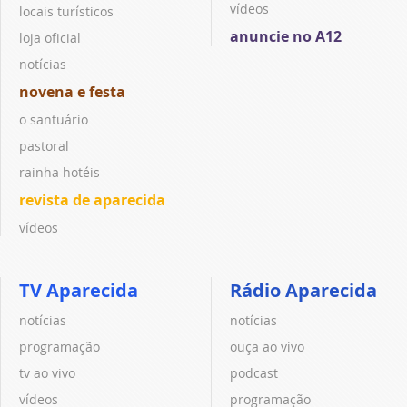
vídeos
locais turísticos
anuncie no A12
loja oficial
notícias
novena e festa
o santuário
pastoral
rainha hotéis
revista de aparecida
vídeos
TV Aparecida
Rádio Aparecida
notícias
notícias
programação
ouça ao vivo
tv ao vivo
podcast
vídeos
programação