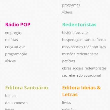
programas
vídeos
Rádio POP
Redentoristas
empregos
história pe. vitor
notícias
hospedagem santo afonso
ouça ao vivo
missionários redentoristas
programação
missões redentoristas
vídeos
notícias
obras sociais redentoristas
secretariado vocacional
Editora Santuário
Editora Ideias &
Letras
bíblias
livros
deus conosco
coleções
livros