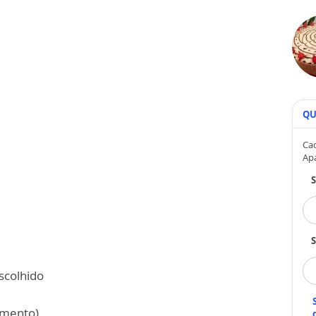
QU
Cad
Ap
S
scolhido
imento)