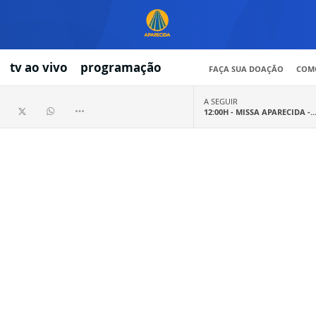
tv ao vivo
programação
FAÇA SUA DOAÇÃO
COMO
A SEGUIR
12:00H -
MISSA APARECIDA -..