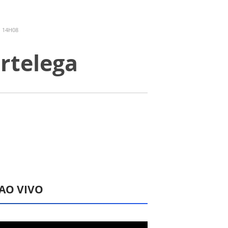
- 14H08
artelega
 AO VIVO