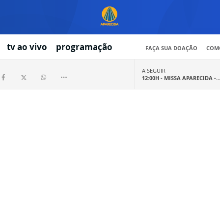
tv ao vivo
programação
FAÇA SUA DOAÇÃO
COMO
A SEGUIR
12:00H -
MISSA APARECIDA -..