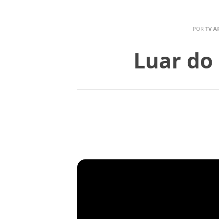
POR
TV A
Luar do