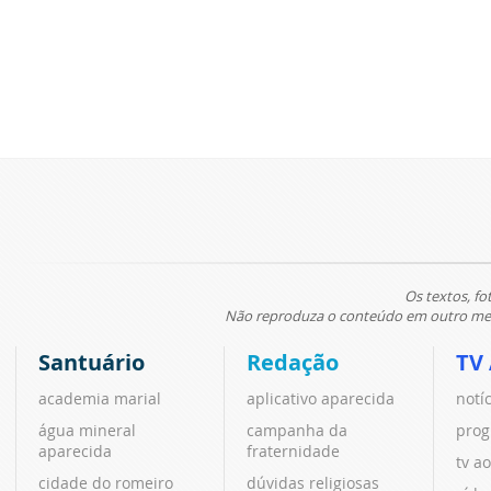
Os textos, fo
Não reproduza o conteúdo em outro meio
Santuário
Redação
TV
academia marial
aplicativo aparecida
notí
água mineral
campanha da
prog
aparecida
fraternidade
tv ao
cidade do romeiro
dúvidas religiosas