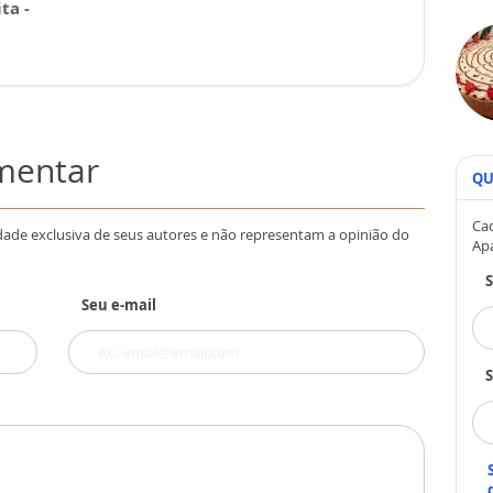
ta -
omentar
QU
Cad
dade exclusiva de seus autores e não representam a opinião do
Ap
Seu e-mail
S