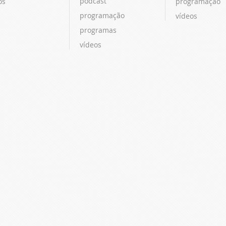
podcast
os
programação
programação
vídeos
programas
vídeos