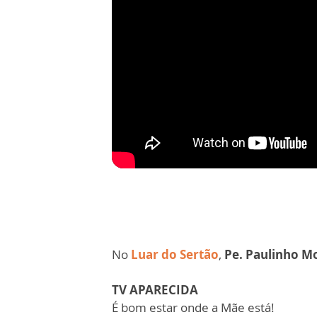
No
Luar do Sertão
,
Pe. Paulinho M
TV APARECIDA
É bom estar onde a Mãe está!