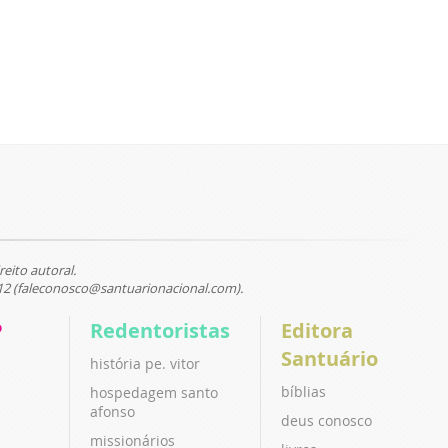
reito autoral.
12 (faleconosco@santuarionacional.com).
P
Redentoristas
Editora
Santuário
história pe. vitor
bíblias
hospedagem santo
afonso
deus conosco
missionários