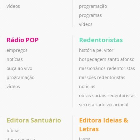
vídeos
programação
programas
vídeos
Rádio POP
Redentoristas
empregos
história pe. vitor
notícias
hospedagem santo afonso
ouça ao vivo
missionários redentoristas
programação
missões redentoristas
vídeos
notícias
obras sociais redentoristas
secretariado vocacional
Editora Santuário
Editora Ideias &
Letras
bíblias
livros
deus conosco