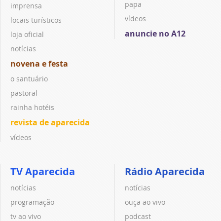
papa
imprensa
vídeos
locais turísticos
anuncie no A12
loja oficial
notícias
novena e festa
o santuário
pastoral
rainha hotéis
revista de aparecida
vídeos
TV Aparecida
Rádio Aparecida
notícias
notícias
programação
ouça ao vivo
tv ao vivo
podcast