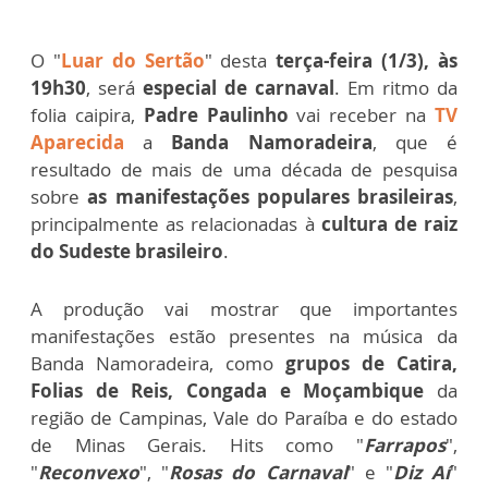
O "
Luar do Sertão
" desta
terça-feira (1/3), às
19h30
, será
especial de carnaval
. Em ritmo da
folia caipira,
Padre Paulinho
vai receber na
TV
Aparecida
a
Banda Namoradeira
, que é
resultado de mais de uma década de pesquisa
sobre
as manifestações populares brasileiras
,
principalmente as relacionadas à
cultura de raiz
do Sudeste brasileiro
.
A produção vai mostrar que importantes
manifestações estão presentes na música da
Banda Namoradeira, como
grupos de Catira,
Folias de Reis, Congada e Moçambique
da
região de Campinas, Vale do Paraíba e do estado
de Minas Gerais. Hits como "
Farrapos
",
"
Reconvexo
", "
Rosas do Carnaval
" e "
Diz Aí
"