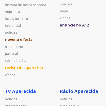
orações
história de nossa senhora
papa
imprensa
vídeos
locais turísticos
anuncie no A12
loja oficial
notícias
novena e festa
o santuário
pastoral
rainha hotéis
revista de aparecida
vídeos
TV Aparecida
Rádio Aparecida
notícias
notícias
programação
ouça ao vivo