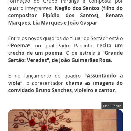
formação do Grupo Paranga é composta por
quatro integrantes:
Negão dos Santos (filho do
compositor Elpídio dos Santos), Renata
Marques, Lia Marques e João Gaspar
.
Entre os novos quadros do “Luar do Sertão” está o
“Poema”
, no qual Padre Paulinho
recita um
trecho de um poema
. O de estreia é
"Grande
Sertão: Veredas", de João Guimarães Rosa
.
E no lançamento do quadro “
Assuntando a
viola
”, o apresentador
chama as imagens do
convidado Bruno Sanches, violeiro e cantor
.
Juan Ribeiro