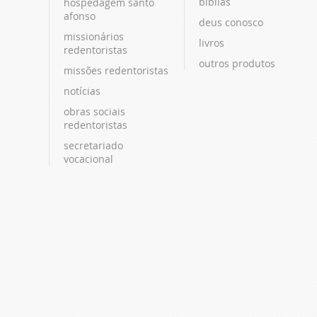
bíblias
hospedagem santo
afonso
deus conosco
missionários
livros
redentoristas
outros produtos
missões redentoristas
notícias
obras sociais
redentoristas
secretariado
vocacional