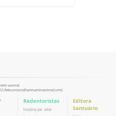
reito autoral.
12 (faleconosco@santuarionacional.com).
P
Redentoristas
Editora
Santuário
história pe. vitor