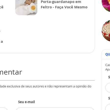
Porta-guardanapo em
cê
Feltro - Faça Você Mesmo
s
 a
QU
Cad
omentar
Ap
dade exclusiva de seus autores e não representam a opinião do
S
Seu e-mail