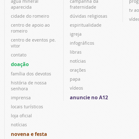
água mineral
campanha da
prog
aparecida
fraternidade
tv ao
cidade do romeiro
dúvidas religiosas
víde
centro de apoio ao
espiritualidade
romeiro
igreja
centro de eventos pe.
infográficos
vitor
libras
contato
notícias
doação
orações
família dos devotos
papa
história de nossa
vídeos
senhora
anuncie no A12
imprensa
locais turísticos
loja oficial
notícias
novena e festa