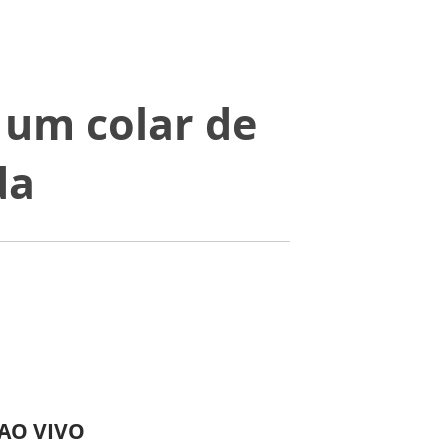
r um colar de
da
 AO VIVO