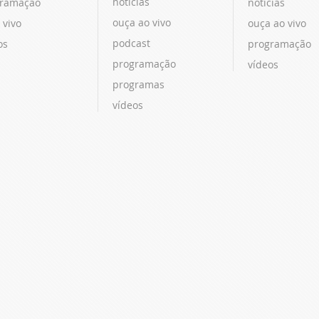
notícias
ramação
notícias
ouça ao vivo
 vivo
ouça ao vivo
podcast
os
programação
programação
vídeos
programas
vídeos