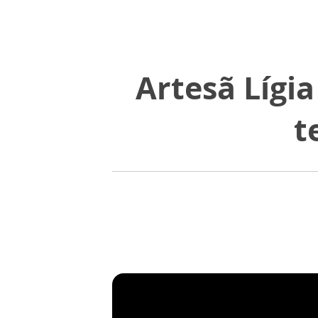
Artesã Lígia
t