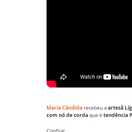
Maria Cândida
recebeu a
artesã Líg
com nó de corda
que é
tendência 
Confira!