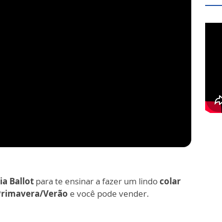
ia Ballot
para te ensinar a fazer um lindo
colar
Primavera/Verão
e você pode vender.