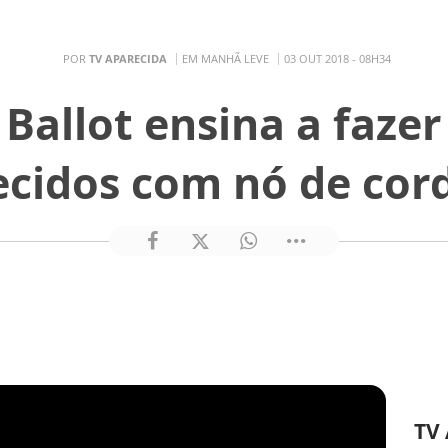
POR
TV APARECIDA
EM MANHÃ LEVE
03 OUT 2018 - 08H34
 Ballot ensina a faze
ecidos com nó de cor
TV