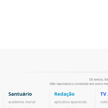
Os textos, fo
Não reproduza o conteúdo em outro meio
Santuário
Redação
TV
academia marial
aplicativo aparecida
notí