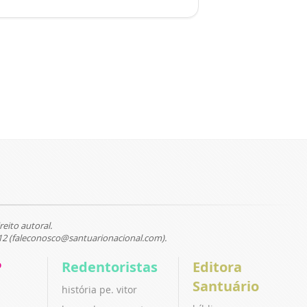
reito autoral.
12 (faleconosco@santuarionacional.com).
P
Redentoristas
Editora
Santuário
história pe. vitor