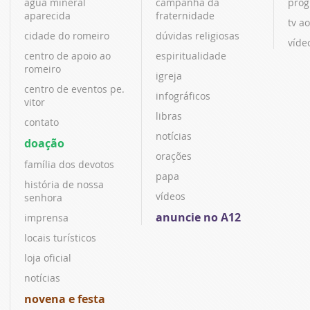
água mineral
campanha da
prog
aparecida
fraternidade
tv ao
cidade do romeiro
dúvidas religiosas
víde
centro de apoio ao
espiritualidade
romeiro
igreja
centro de eventos pe.
infográficos
vitor
libras
contato
notícias
doação
orações
família dos devotos
papa
história de nossa
vídeos
senhora
anuncie no A12
imprensa
locais turísticos
loja oficial
notícias
novena e festa