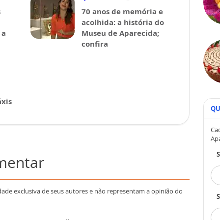
s
70 anos de memória e
acolhida: a história do
 a
Museu de Aparecida;
confira
xis
QU
Cad
Ap
omentar
dade exclusiva de seus autores e não representam a opinião do
S