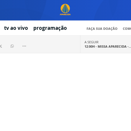
tv ao vivo
programação
FAÇA SUA DOAÇÃO
COMO
A SEGUIR
12:00H -
MISSA APARECIDA -..