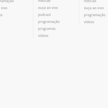
notícias
ramação
notícias
ouça ao vivo
 vivo
ouça ao vivo
podcast
os
programação
programação
vídeos
programas
vídeos