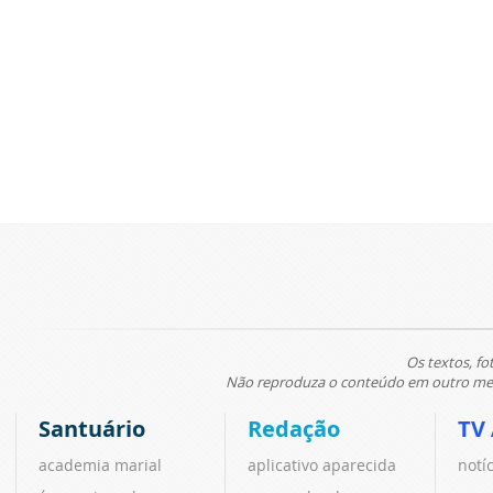
Os textos, fo
Não reproduza o conteúdo em outro meio
Santuário
Redação
TV
academia marial
aplicativo aparecida
notí