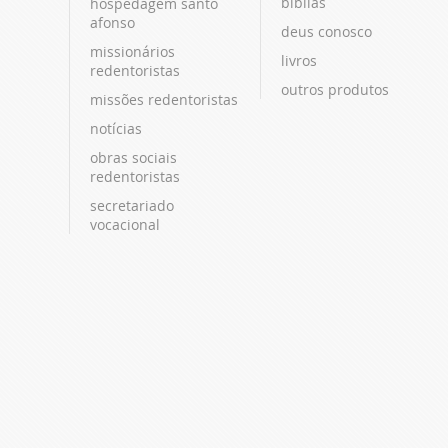
bíblias
hospedagem santo
afonso
deus conosco
missionários
livros
redentoristas
outros produtos
missões redentoristas
notícias
obras sociais
redentoristas
secretariado
vocacional