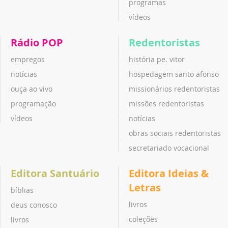
programas
vídeos
Rádio POP
Redentoristas
empregos
história pe. vitor
notícias
hospedagem santo afonso
ouça ao vivo
missionários redentoristas
programação
missões redentoristas
vídeos
notícias
obras sociais redentoristas
secretariado vocacional
Editora Santuário
Editora Ideias &
Letras
bíblias
livros
deus conosco
coleções
livros