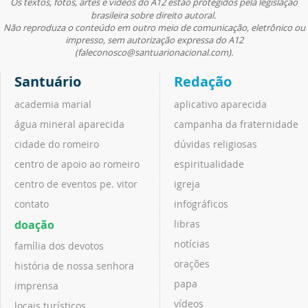
Os textos, fotos, artes e vídeos do A12 estão protegidos pela legislação
brasileira sobre direito autoral.
Não reproduza o conteúdo em outro meio de comunicação, eletrônico ou
impresso, sem autorização expressa do A12
(faleconosco@santuarionacional.com).
Santuário
Redação
academia marial
aplicativo aparecida
água mineral aparecida
campanha da fraternidade
cidade do romeiro
dúvidas religiosas
centro de apoio ao romeiro
espiritualidade
centro de eventos pe. vitor
igreja
contato
infográficos
doação
libras
notícias
família dos devotos
orações
história de nossa senhora
papa
imprensa
vídeos
locais turísticos