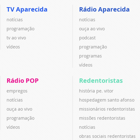
TV Aparecida
Rádio Aparecida
notícias
notícias
programação
ouça ao vivo
tv ao vivo
podcast
vídeos
programação
programas
vídeos
Rádio POP
Redentoristas
empregos
história pe. vitor
notícias
hospedagem santo afonso
ouça ao vivo
missionários redentoristas
programação
missões redentoristas
vídeos
notícias
obras sociais redentoristas