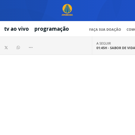
tv ao vivo
programação
FAÇA SUA DOAÇÃO
COMO
A SEGUIR
01:45H -
SABOR DE VID