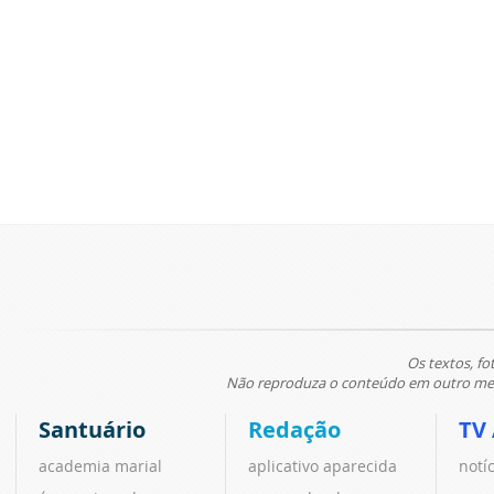
Os textos, fo
Não reproduza o conteúdo em outro meio
Santuário
Redação
TV
academia marial
aplicativo aparecida
notí