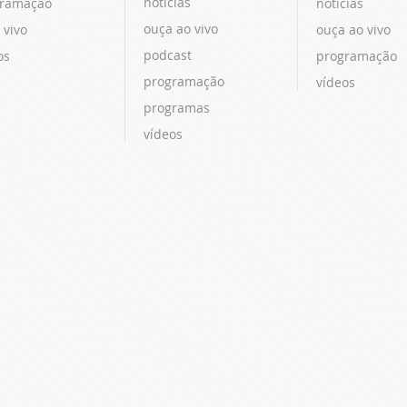
notícias
ramação
notícias
ouça ao vivo
 vivo
ouça ao vivo
podcast
os
programação
programação
vídeos
programas
vídeos