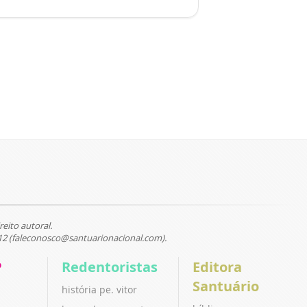
reito autoral.
12 (faleconosco@santuarionacional.com).
P
Redentoristas
Editora
Santuário
história pe. vitor