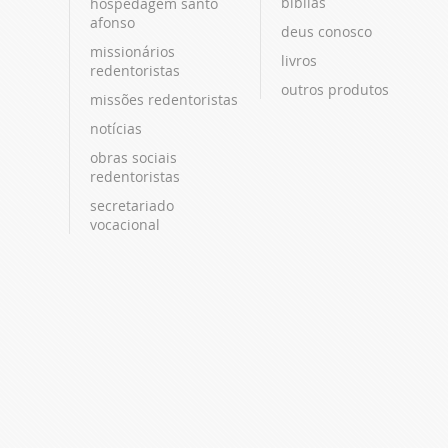
bíblias
hospedagem santo
afonso
deus conosco
missionários
livros
redentoristas
outros produtos
missões redentoristas
notícias
obras sociais
redentoristas
secretariado
vocacional