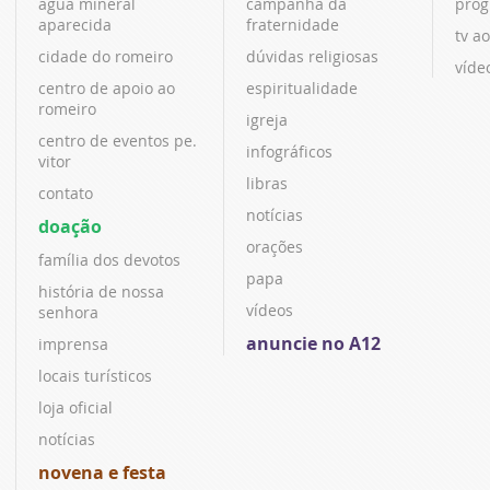
água mineral
campanha da
prog
aparecida
fraternidade
tv ao
cidade do romeiro
dúvidas religiosas
víde
centro de apoio ao
espiritualidade
romeiro
igreja
centro de eventos pe.
infográficos
vitor
libras
contato
notícias
doação
orações
família dos devotos
papa
história de nossa
vídeos
senhora
anuncie no A12
imprensa
locais turísticos
loja oficial
notícias
novena e festa