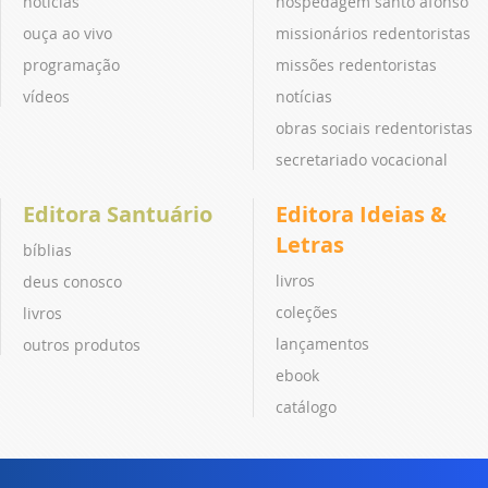
notícias
hospedagem santo afonso
ouça ao vivo
missionários redentoristas
programação
missões redentoristas
vídeos
notícias
obras sociais redentoristas
secretariado vocacional
Editora Santuário
Editora Ideias &
Letras
bíblias
livros
deus conosco
coleções
livros
lançamentos
outros produtos
ebook
catálogo