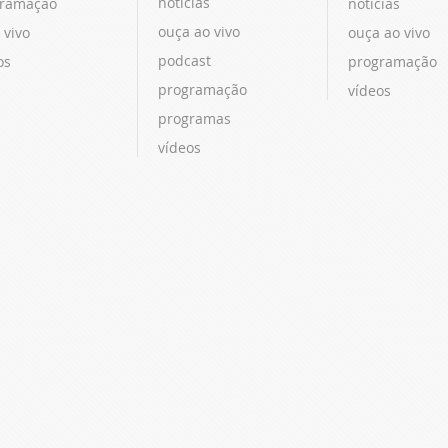
notícias
ramação
notícias
ouça ao vivo
 vivo
ouça ao vivo
podcast
os
programação
programação
vídeos
programas
vídeos