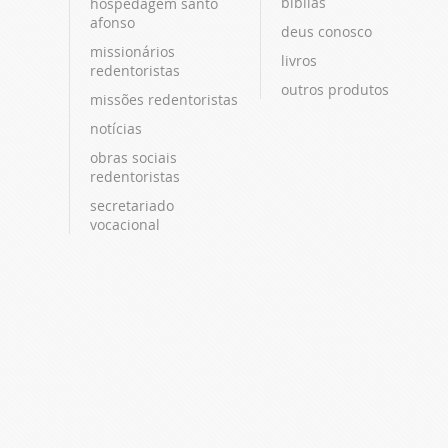
bíblias
hospedagem santo
afonso
deus conosco
missionários
livros
redentoristas
outros produtos
missões redentoristas
notícias
obras sociais
redentoristas
secretariado
vocacional