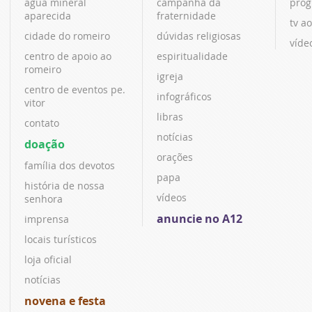
água mineral
campanha da
prog
aparecida
fraternidade
tv ao
cidade do romeiro
dúvidas religiosas
víde
centro de apoio ao
espiritualidade
romeiro
igreja
centro de eventos pe.
infográficos
vitor
libras
contato
notícias
doação
orações
família dos devotos
papa
história de nossa
vídeos
senhora
anuncie no A12
imprensa
locais turísticos
loja oficial
notícias
novena e festa