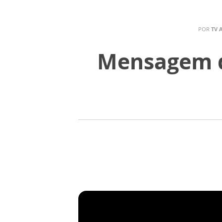
POR
TV 
Mensagem d