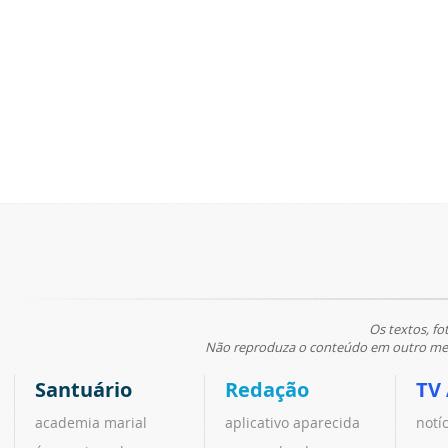
Os textos, fo
Não reproduza o conteúdo em outro meio
Santuário
Redação
TV
academia marial
aplicativo aparecida
notí