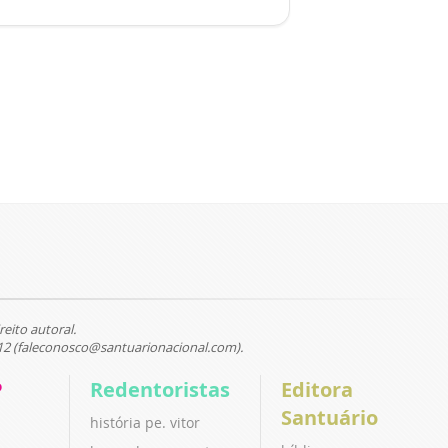
reito autoral.
12 (faleconosco@santuarionacional.com).
P
Redentoristas
Editora
Santuário
história pe. vitor