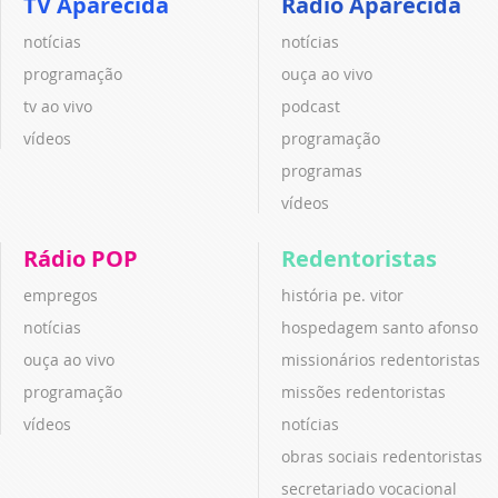
TV Aparecida
Rádio Aparecida
notícias
notícias
programação
ouça ao vivo
tv ao vivo
podcast
vídeos
programação
programas
vídeos
Rádio POP
Redentoristas
empregos
história pe. vitor
notícias
hospedagem santo afonso
ouça ao vivo
missionários redentoristas
programação
missões redentoristas
vídeos
notícias
obras sociais redentoristas
secretariado vocacional