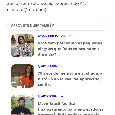
áudio) sem autorização expressa do A12
(contato@a12.com).
APROVEITE E LEIA TAMBÉM
LAÇOS E HISTÓRIAS
Você tem percebido as pequenas
alegrias que Deus coloca no seu
dia a dia?
TJ APARECIDA
70 anos de memória e acolhida: a
história do Museu de Aparecida;
confira
TJ APARECIDA
Move Brasil facilita
financiamento para entregadores
e mototáxis de aplicativos; veja