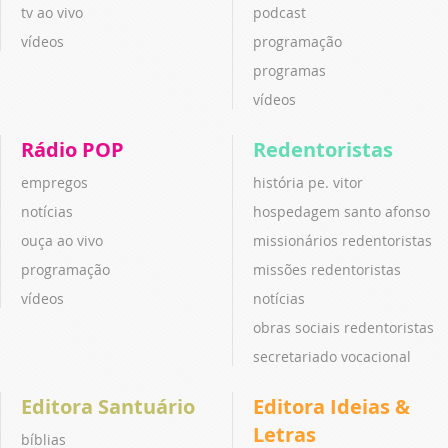
tv ao vivo
podcast
vídeos
programação
programas
vídeos
Rádio POP
Redentoristas
empregos
história pe. vitor
notícias
hospedagem santo afonso
ouça ao vivo
missionários redentoristas
programação
missões redentoristas
vídeos
notícias
obras sociais redentoristas
secretariado vocacional
Editora Santuário
Editora Ideias &
Letras
bíblias