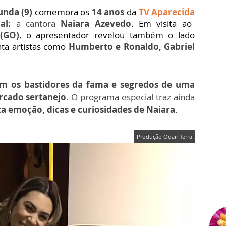
unda (9)
comemora os
14 anos
da
TV Aparecida
ial:
a cantora
Naiara Azevedo
. Em visita ao
 (GO)
, o apresentador revelou também o lado
nta artistas como
Humberto e Ronaldo, Gabriel
m os bastidores da fama e segredos de uma
rcado sertanejo
.
O programa especial traz ainda
ta emoção, dicas e curiosidades de Naiara
.
Produção Odair Terra