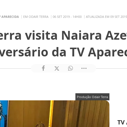
V APARECIDA
EM ODAIR TERRA
06 SET 2019 - 14H00
ATUALIZADA EM 09 SET 2019
erra visita Naiara Az
versário da TV Apare
Produção Odair Terra
TV