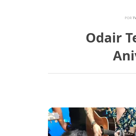
POR
T
Odair T
Ani