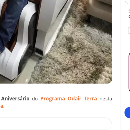
Aniversário
do
Programa Odair Terra
nesta
da
.