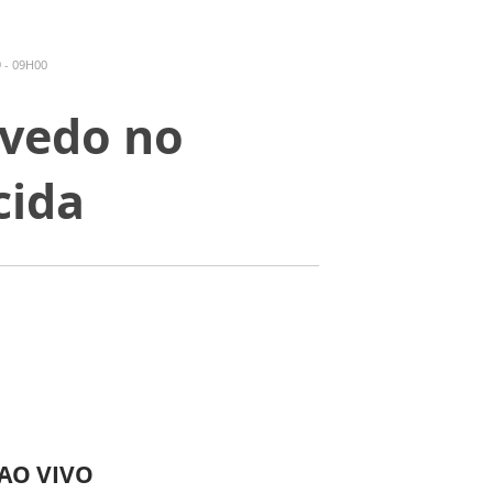
 - 09H00
evedo no
cida
 AO VIVO