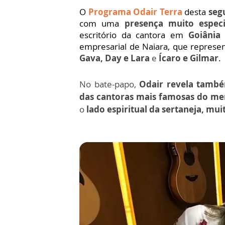
O
Programa Odair Terra
desta
seg
com uma
presença muito espec
escritório da cantora em
Goiânia
empresarial de Naiara, que represe
Gava, Day e Lara
e
Ícaro e Gilmar
.
No bate-papo,
Odair revela també
das cantoras mais famosas do me
o
lado espiritual da sertaneja, mui