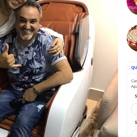
QU
Cad
Ap
S