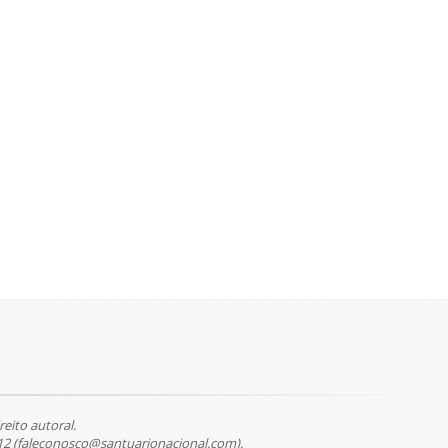
reito autoral.
12 (faleconosco@santuarionacional.com).