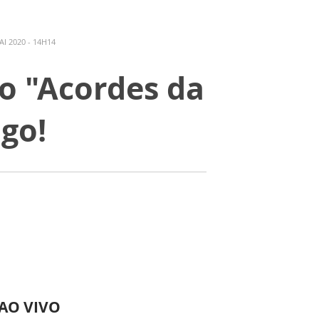
I 2020 - 14H14
o "Acordes da
go!
 AO VIVO