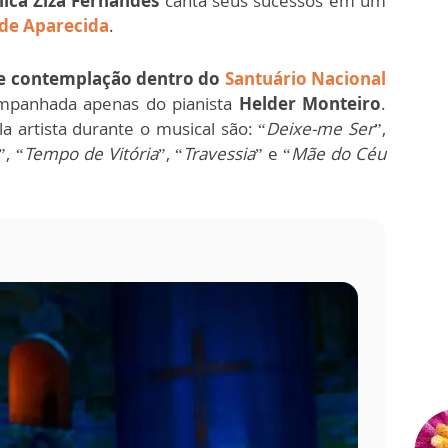
lica Ziza Fernandes
canta seus sucessos em um
 de Aparecida
.
e contemplação dentro do
Santuário Nacional
ompanhada apenas do pianista
Helder Monteiro
.
 artista durante o musical são: “
Deixe-me Ser
”,
”, “
Tempo de Vitória
”, “
Travessia
” e “
Mãe do Céu