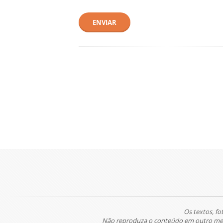
ENVIAR
Os textos, fo
Não reproduza o conteúdo em outro meio