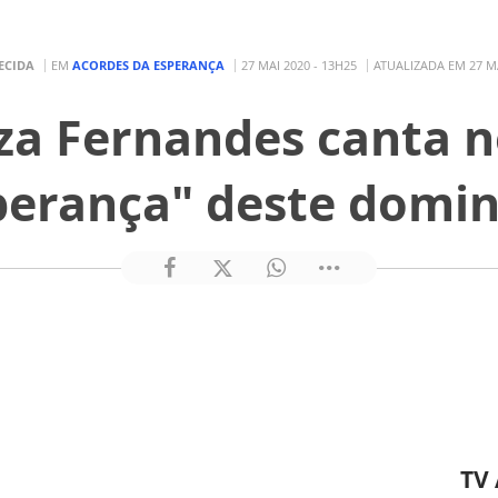
ECIDA
EM
ACORDES DA ESPERANÇA
27 MAI 2020 - 13H25
ATUALIZADA EM 27 MA
iza Fernandes canta n
perança" deste domin
TV