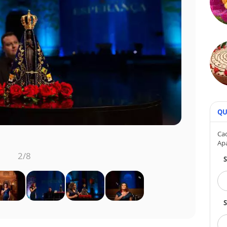
QU
Cad
Ap
2
/8
S