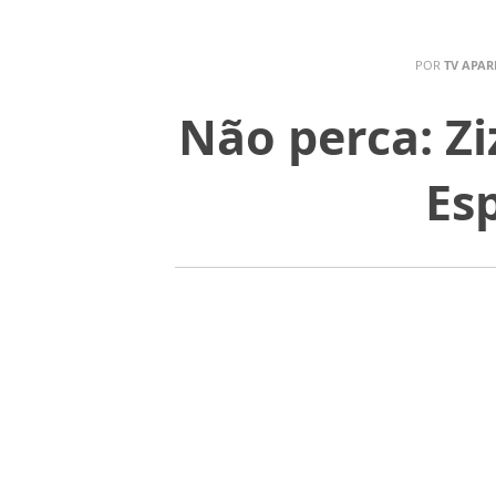
POR
TV APAR
Não perca: Z
Es