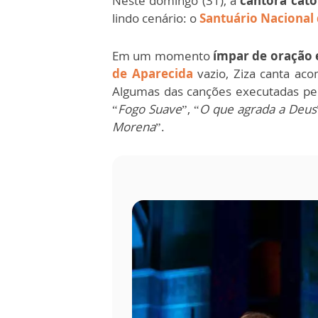
Neste domingo (31), a
cantora cató
lindo cenário: o
Santuário Nacional
Em um momento
ímpar de oração 
de Aparecida
vazio, Ziza canta ac
Algumas das canções executadas pela
“
Fogo Suave
”, “
O que agrada a Deus
Morena
”.