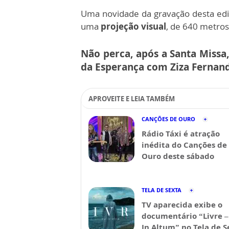
Uma novidade da gravação desta ed
uma
projeção visual
, de 640 metro
Não perca, após a Santa Missa,
da Esperança com Ziza Fernand
APROVEITE E LEIA TAMBÉM
CANÇÕES DE OURO
Rádio Táxi é atração
inédita do Canções de
Ouro deste sábado
TELA DE SEXTA
TV aparecida exibe o
documentário “Livre –
In Altum” no Tela de S