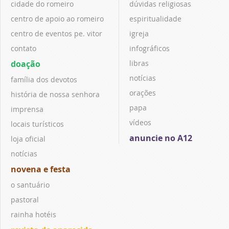
cidade do romeiro
dúvidas religiosas
centro de apoio ao romeiro
espiritualidade
centro de eventos pe. vitor
igreja
contato
infográficos
doação
libras
notícias
família dos devotos
orações
história de nossa senhora
papa
imprensa
vídeos
locais turísticos
anuncie no A12
loja oficial
notícias
novena e festa
o santuário
pastoral
rainha hotéis