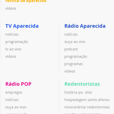
revista de aparecida
vídeos
TV Aparecida
Rádio Aparecida
notícias
notícias
programação
ouça ao vivo
tv ao vivo
podcast
vídeos
programação
programas
vídeos
Rádio POP
Redentoristas
empregos
história pe. vitor
notícias
hospedagem santo afonso
ouça ao vivo
missionários redentoristas