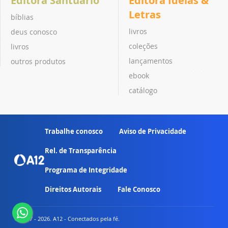
Editora Santuário
Editora Ideias &
Letras
bíblias
livros
deus conosco
coleções
livros
lançamentos
outros produtos
ebook
catálogo
Trabalhe conosco
Aviso de Privacidade
Rel. de Transparência
Programa de Integridade
Direitos Autorais
Fale Conosco
© 2007 - 2026. A12 - Conectados pela fé.