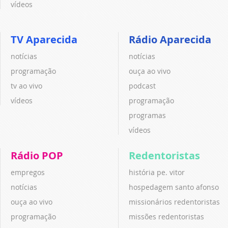
vídeos
TV Aparecida
Rádio Aparecida
notícias
notícias
programação
ouça ao vivo
tv ao vivo
podcast
vídeos
programação
programas
vídeos
Rádio POP
Redentoristas
empregos
história pe. vitor
notícias
hospedagem santo afonso
ouça ao vivo
missionários redentoristas
programação
missões redentoristas