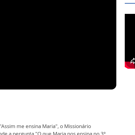
 "Assim me ensina Maria", o Missionário
de a pergunta "O que Maria nos ensina no 3º