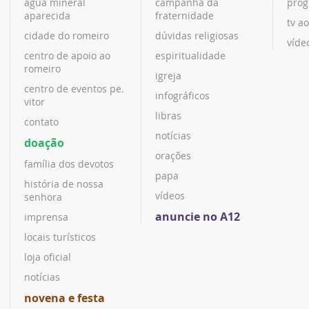
água mineral
campanha da
prog
aparecida
fraternidade
tv ao
cidade do romeiro
dúvidas religiosas
víde
centro de apoio ao
espiritualidade
romeiro
igreja
centro de eventos pe.
infográficos
vitor
libras
contato
notícias
doação
orações
família dos devotos
papa
história de nossa
vídeos
senhora
anuncie no A12
imprensa
locais turísticos
loja oficial
notícias
novena e festa