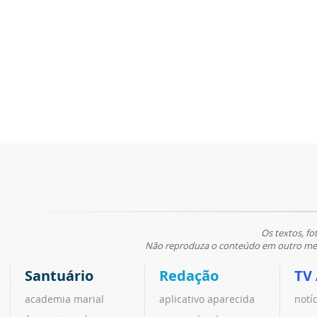
Os textos, fo
Não reproduza o conteúdo em outro meio
Santuário
Redação
TV
academia marial
aplicativo aparecida
notí