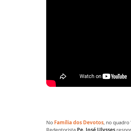
No
Família dos Devotos
, no quadro
Redentorista
Pe. José Ulysses
respon