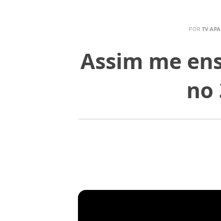
POR
TV APA
Assim me ens
no