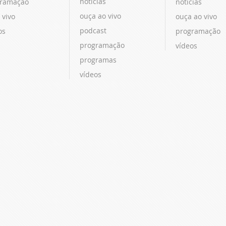
notícias
ramação
notícias
ouça ao vivo
 vivo
ouça ao vivo
podcast
os
programação
programação
vídeos
programas
vídeos