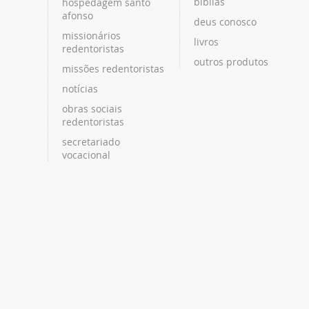
bíblias
hospedagem santo
afonso
deus conosco
missionários
livros
redentoristas
outros produtos
missões redentoristas
notícias
obras sociais
redentoristas
secretariado
vocacional