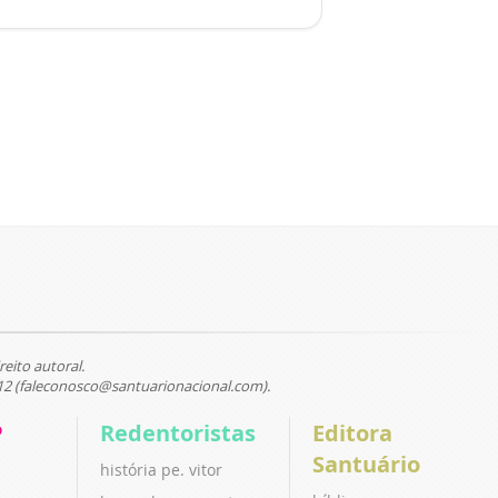
reito autoral.
12 (faleconosco@santuarionacional.com).
P
Redentoristas
Editora
Santuário
história pe. vitor