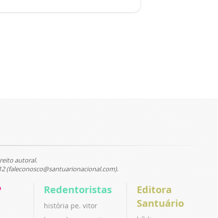
reito autoral.
12 (faleconosco@santuarionacional.com).
P
Redentoristas
Editora
Santuário
história pe. vitor