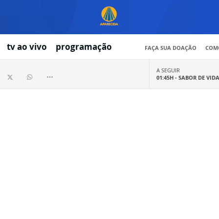
tv ao vivo
programação
FAÇA SUA DOAÇÃO
COMO
A SEGUIR
01:45H -
SABOR DE VID