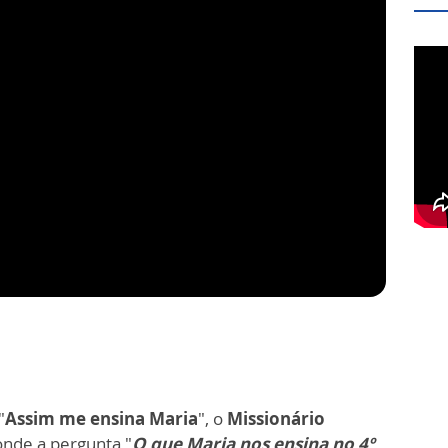
"
Assim me ensina Maria
", o
Missionário
nde a pergunta "
O que Maria nos ensina no 4º