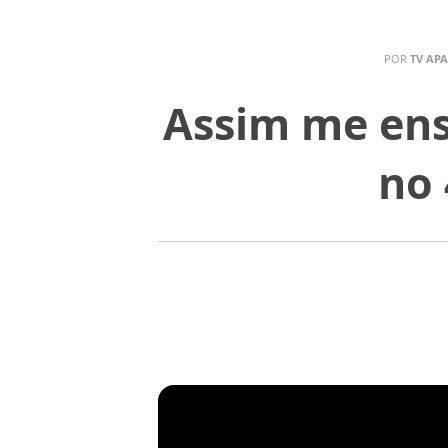
POR
TV AP
Assim me ens
no