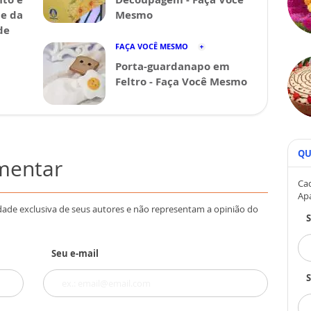
de da
Mesmo
de
FAÇA VOCÊ MESMO
Porta-guardanapo em
Feltro - Faça Você Mesmo
QU
omentar
Cad
Ap
dade exclusiva de seus autores e não representam a opinião do
Seu e-mail
S