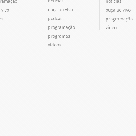
notícias
ramação
notícias
ouça ao vivo
 vivo
ouça ao vivo
podcast
os
programação
programação
vídeos
programas
vídeos