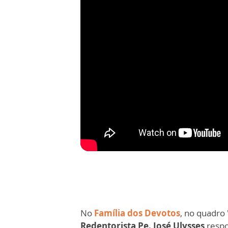
No
Família dos Devotos
, no quadro 
Redentorista Pe. José Ulysses
respo