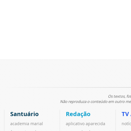
Os textos, fo
Não reproduza o conteúdo em outro meio
Santuário
Redação
TV
academia marial
aplicativo aparecida
notí