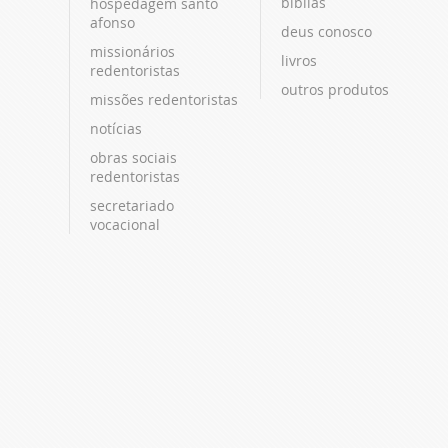
bíblias
hospedagem santo
afonso
deus conosco
missionários
livros
redentoristas
outros produtos
missões redentoristas
notícias
obras sociais
redentoristas
secretariado
vocacional