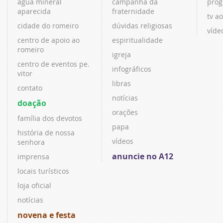
água mineral
campanha da
prog
aparecida
fraternidade
tv ao
cidade do romeiro
dúvidas religiosas
víde
centro de apoio ao
espiritualidade
romeiro
igreja
centro de eventos pe.
infográficos
vitor
libras
contato
notícias
doação
orações
família dos devotos
papa
história de nossa
vídeos
senhora
anuncie no A12
imprensa
locais turísticos
loja oficial
notícias
novena e festa