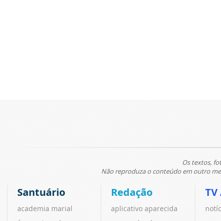
Os textos, fo
Não reproduza o conteúdo em outro meio
Santuário
Redação
TV
academia marial
aplicativo aparecida
notí