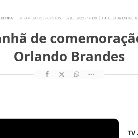
ARECIDA
EM FAMÍLIA DOS DEVOTOS
07 JUL 2022 - 14H30
ATUALIZADA EM 08 JUL 
anhã de comemoraç
Orlando Brandes
TV