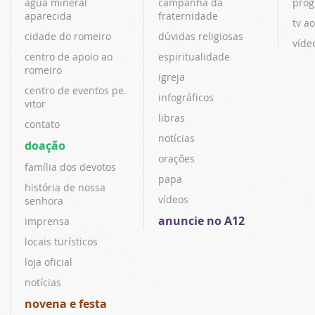
água mineral
campanha da
prog
aparecida
fraternidade
tv ao
cidade do romeiro
dúvidas religiosas
víde
centro de apoio ao
espiritualidade
romeiro
igreja
centro de eventos pe.
infográficos
vitor
libras
contato
notícias
doação
orações
família dos devotos
papa
história de nossa
vídeos
senhora
anuncie no A12
imprensa
locais turísticos
loja oficial
notícias
novena e festa