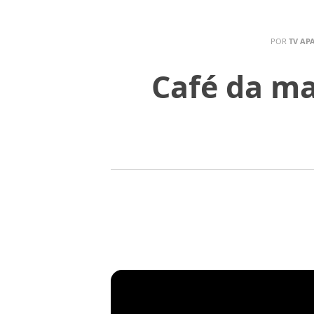
POR
TV AP
Café da m