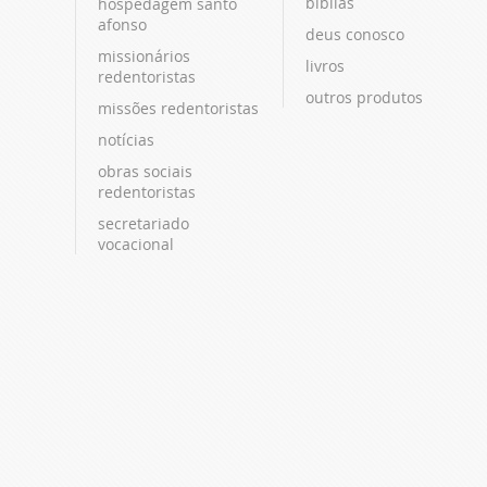
bíblias
hospedagem santo
afonso
deus conosco
missionários
livros
redentoristas
outros produtos
missões redentoristas
notícias
obras sociais
redentoristas
secretariado
vocacional