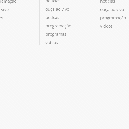
notícias
ramação
notícias
ouça ao vivo
 vivo
ouça ao vivo
podcast
os
programação
programação
vídeos
programas
vídeos