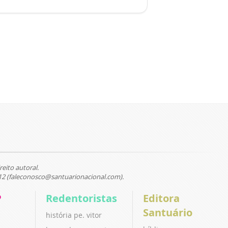
reito autoral.
12 (faleconosco@santuarionacional.com).
P
Redentoristas
Editora
Santuário
história pe. vitor