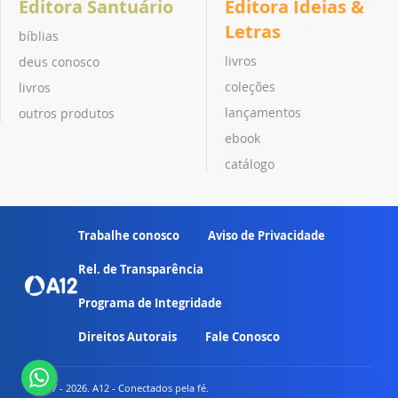
Editora Santuário
Editora Ideias &
Letras
bíblias
livros
deus conosco
coleções
livros
lançamentos
outros produtos
ebook
catálogo
Trabalhe conosco
Aviso de Privacidade
Rel. de Transparência
Programa de Integridade
Direitos Autorais
Fale Conosco
© 2007 - 2026. A12 - Conectados pela fé.