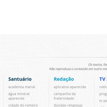
Os textos, fo
Não reproduza o conteúdo em outro meio
Santuário
Redação
TV
academia marial
aplicativo aparecida
notí
água mineral
campanha da
prog
aparecida
fraternidade
tv ao
cidade do romeiro
dúvidas religiosas