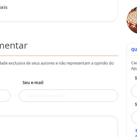
xis
omentar
QU
Cad
dade exclusiva de seus autores e não representam a opinião do
Ap
Seu e-mail
S