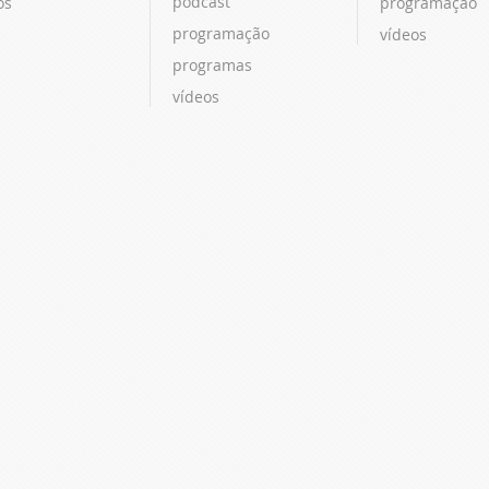
podcast
os
programação
programação
vídeos
programas
vídeos