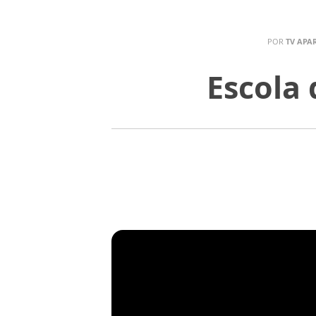
POR
TV APA
Escola