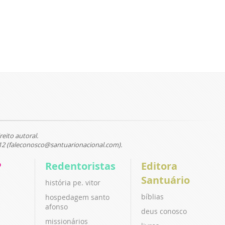
reito autoral.
12 (faleconosco@santuarionacional.com).
P
Redentoristas
Editora
Santuário
história pe. vitor
bíblias
hospedagem santo
afonso
deus conosco
missionários