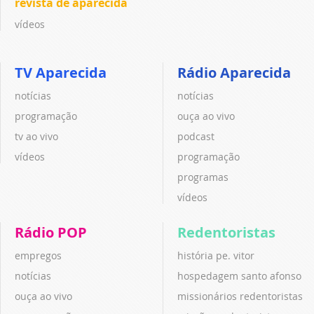
revista de aparecida
vídeos
TV Aparecida
Rádio Aparecida
notícias
notícias
programação
ouça ao vivo
tv ao vivo
podcast
vídeos
programação
programas
vídeos
Rádio POP
Redentoristas
empregos
história pe. vitor
notícias
hospedagem santo afonso
ouça ao vivo
missionários redentoristas