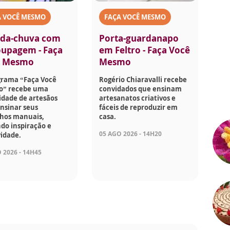
A VOCÊ MESMO
FAÇA VOCÊ MESMO
da-chuva com
Porta-guardanapo
upagem - Faça
em Feltro - Faça Você
ê Mesmo
Mesmo
grama “Faça Você
Rogério Chiaravalli recebe
” recebe uma
convidados que ensinam
idade de artesãos
artesanatos criativos e
nsinar seus
fáceis de reproduzir em
lhos manuais,
casa.
do inspiração e
05 AGO 2026 - 14H20
vidade.
 2026 - 14H45