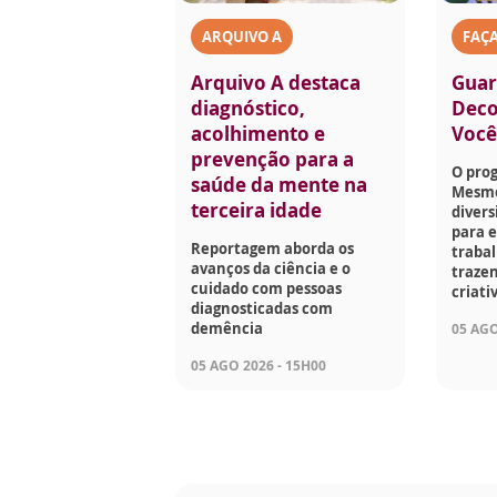
ARQUIVO A
FAÇ
Arquivo A destaca
Guar
diagnóstico,
Deco
acolhimento e
Voc
prevenção para a
O pro
saúde da mente na
Mesmo
terceira idade
divers
para e
Reportagem aborda os
traba
avanços da ciência e o
trazen
cuidado com pessoas
criati
diagnosticadas com
demência
05 AGO
05 AGO 2026 - 15H00