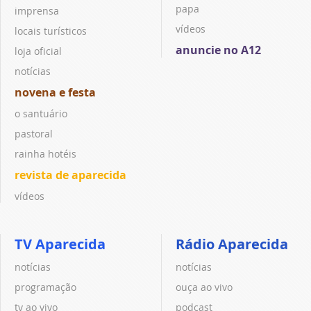
papa
imprensa
vídeos
locais turísticos
anuncie no A12
loja oficial
notícias
novena e festa
o santuário
pastoral
rainha hotéis
revista de aparecida
vídeos
TV Aparecida
Rádio Aparecida
notícias
notícias
programação
ouça ao vivo
tv ao vivo
podcast