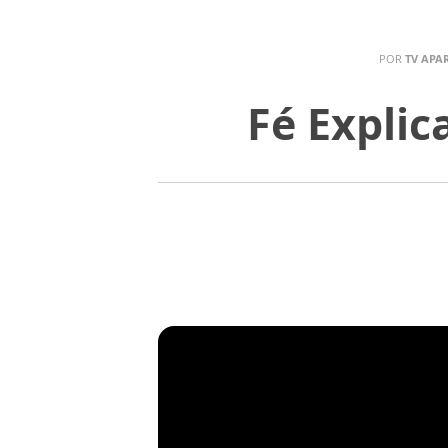
POR
TV APA
Fé Explic