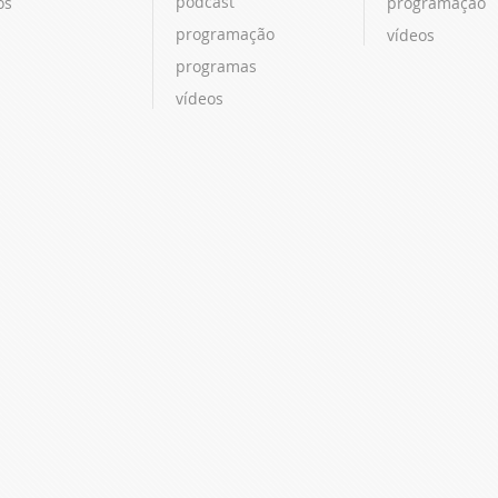
podcast
os
programação
programação
vídeos
programas
vídeos