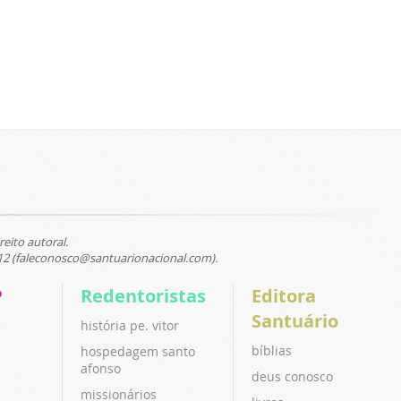
reito autoral.
12 (faleconosco@santuarionacional.com).
P
Redentoristas
Editora
Santuário
história pe. vitor
bíblias
hospedagem santo
afonso
deus conosco
missionários