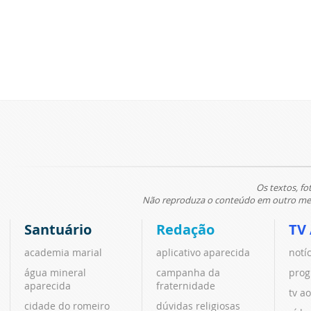
Os textos, fo
Não reproduza o conteúdo em outro meio
Santuário
Redação
TV
academia marial
aplicativo aparecida
notí
água mineral
campanha da
prog
aparecida
fraternidade
tv ao
cidade do romeiro
dúvidas religiosas