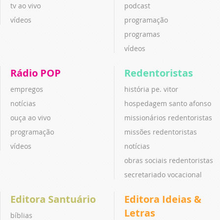
tv ao vivo
podcast
vídeos
programação
programas
vídeos
Rádio POP
Redentoristas
empregos
história pe. vitor
notícias
hospedagem santo afonso
ouça ao vivo
missionários redentoristas
programação
missões redentoristas
vídeos
notícias
obras sociais redentoristas
secretariado vocacional
Editora Santuário
Editora Ideias &
Letras
bíblias