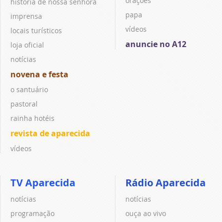
orações
história de nossa senhora
papa
imprensa
vídeos
locais turísticos
anuncie no A12
loja oficial
notícias
novena e festa
o santuário
pastoral
rainha hotéis
revista de aparecida
vídeos
TV Aparecida
Rádio Aparecida
notícias
notícias
programação
ouça ao vivo