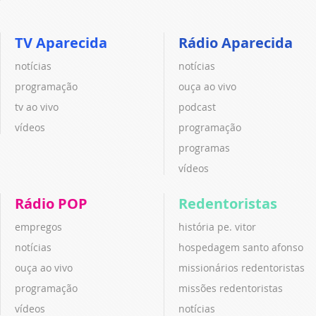
TV Aparecida
Rádio Aparecida
notícias
notícias
programação
ouça ao vivo
tv ao vivo
podcast
vídeos
programação
programas
vídeos
Rádio POP
Redentoristas
empregos
história pe. vitor
notícias
hospedagem santo afonso
ouça ao vivo
missionários redentoristas
programação
missões redentoristas
vídeos
notícias