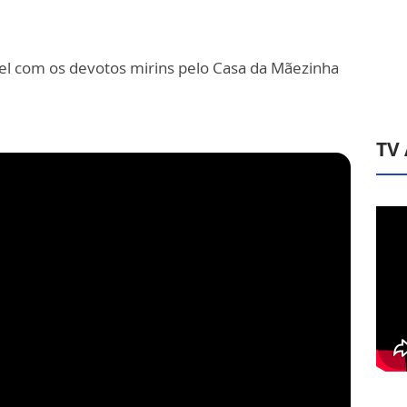
ível com os devotos mirins pelo Casa da Mãezinha
TV