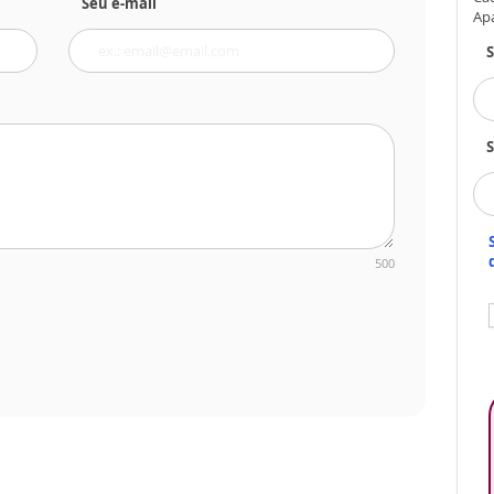
Seu e-mail
Ap
S
500