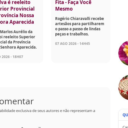
lva é reeleito
Fita - Faça Você
rior Provincial
Mesmo
rovíncia Nossa
Rogério Chiaravalli recebe
ora Aparecida
artesãos para partilharem
o passo a passo de lindas
Marlos Aurélio da
peças e trabalhos.
foi reeleito Superior
cial da Província
07 AGO 2026 - 14H45
 Senhora Aparecida.
 2026 - 18H07
 comentar
abilidade exclusiva de seus autores e não representam a
QU
Cad