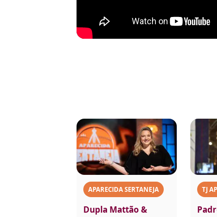
APARECIDA SERTANEJA
TJ A
Dupla Mattão &
Padr