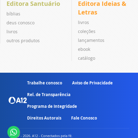
Editora Santuário
Editora Ideias &
Letras
bíblias
livros
deus conosco
coleções
livros
lançamentos
outros produtos
ebook
catálogo
Trabalhe conosco
Aviso de Privacidade
Rel. de Transparência
Programa de Integridade
Direitos Autorais
Fale Conosco
© 2007 - 2026. A12 - Conectados pela fé.