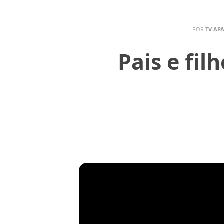
POR
TV AP
Pais e fi