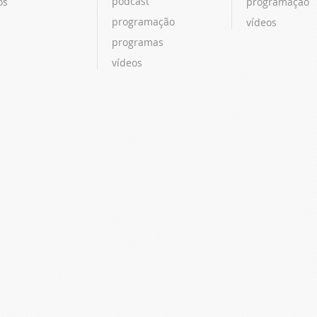
podcast
os
programação
programação
vídeos
programas
vídeos