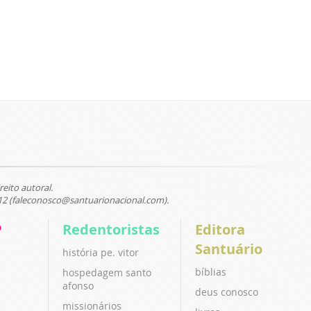
reito autoral.
12 (faleconosco@santuarionacional.com).
P
Redentoristas
Editora
Santuário
história pe. vitor
bíblias
hospedagem santo
afonso
deus conosco
missionários