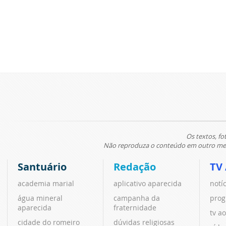
Os textos, fo
Não reproduza o conteúdo em outro meio
Santuário
Redação
TV
academia marial
aplicativo aparecida
notí
água mineral
campanha da
prog
aparecida
fraternidade
tv ao
cidade do romeiro
dúvidas religiosas