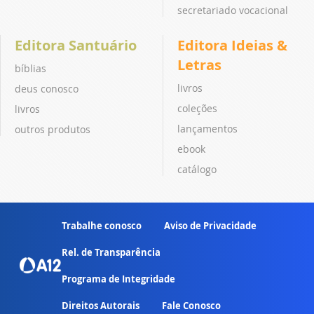
secretariado vocacional
Editora Santuário
Editora Ideias &
Letras
bíblias
livros
deus conosco
coleções
livros
lançamentos
outros produtos
ebook
catálogo
Trabalhe conosco
Aviso de Privacidade
Rel. de Transparência
Programa de Integridade
Direitos Autorais
Fale Conosco