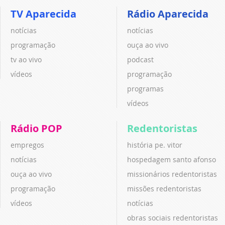
TV Aparecida
Rádio Aparecida
notícias
notícias
programação
ouça ao vivo
tv ao vivo
podcast
vídeos
programação
programas
vídeos
Rádio POP
Redentoristas
empregos
história pe. vitor
notícias
hospedagem santo afonso
ouça ao vivo
missionários redentoristas
programação
missões redentoristas
vídeos
notícias
obras sociais redentoristas