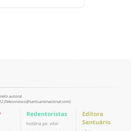
reito autoral.
12 (faleconosco@santuarionacional.com).
P
Redentoristas
Editora
Santuário
história pe. vitor