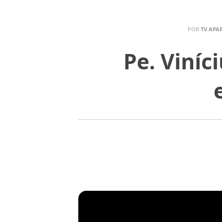
POR
TV APA
Pe. Viníc