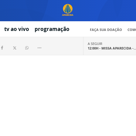
tv ao vivo
programação
FAÇA SUA DOAÇÃO
COMO
A SEGUIR
12:00H -
MISSA APARECIDA -..