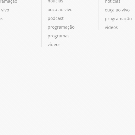
notícias
ramação
notícias
ouça ao vivo
 vivo
ouça ao vivo
podcast
os
programação
programação
vídeos
programas
vídeos