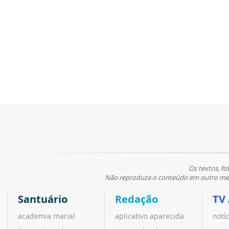
Os textos, fo
Não reproduza o conteúdo em outro meio
Santuário
Redação
TV
academia marial
aplicativo aparecida
notí