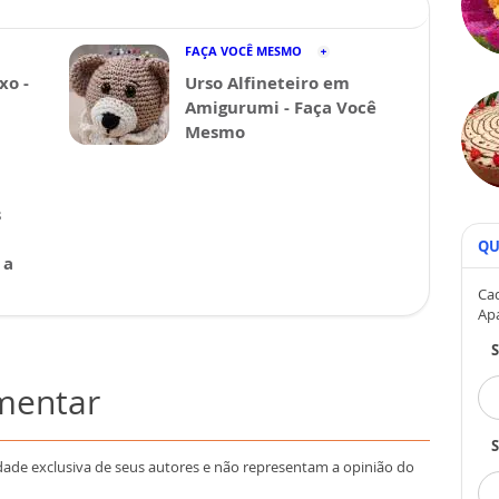
FAÇA VOCÊ MESMO
xo -
Urso Alfineteiro em
Amigurumi - Faça Você
Mesmo
s
QU
 a
Cad
Ap
omentar
S
dade exclusiva de seus autores e não representam a opinião do