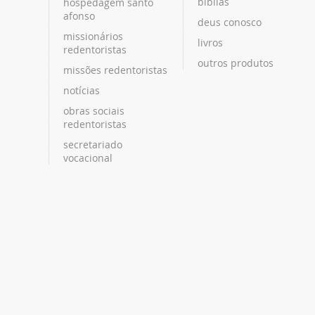
bíblias
hospedagem santo
afonso
deus conosco
missionários
livros
redentoristas
outros produtos
missões redentoristas
notícias
obras sociais
redentoristas
secretariado
vocacional