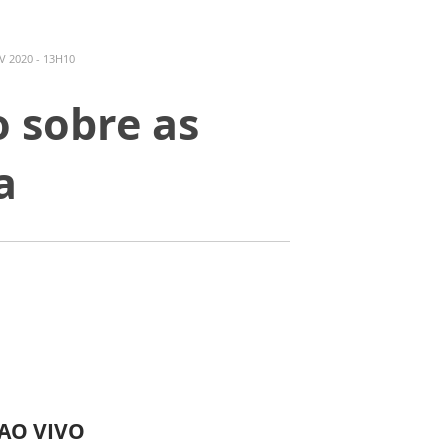
 2020 - 13H10
o sobre as
a
 AO VIVO