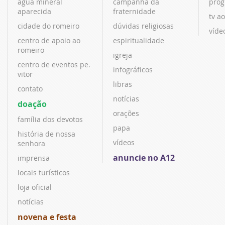
água mineral
campanha da
prog
aparecida
fraternidade
tv ao
cidade do romeiro
dúvidas religiosas
víde
centro de apoio ao
espiritualidade
romeiro
igreja
centro de eventos pe.
infográficos
vitor
libras
contato
notícias
doação
orações
família dos devotos
papa
história de nossa
vídeos
senhora
anuncie no A12
imprensa
locais turísticos
loja oficial
notícias
novena e festa