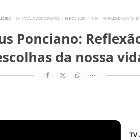
RECIDA
EM FAMÍLIA DOS DEVOTOS
18 NOV 2020 - 11H06
ATUALIZADA EM 19 NOV
ius Ponciano: Reflexã
escolhas da nossa vid
TV