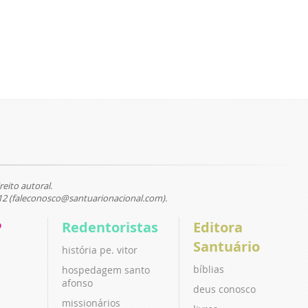
reito autoral.
12 (faleconosco@santuarionacional.com).
P
Redentoristas
Editora
Santuário
história pe. vitor
bíblias
hospedagem santo
afonso
deus conosco
missionários