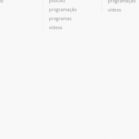
podcast
os
programação
programação
vídeos
programas
vídeos