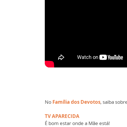
No
Família dos Devotos
, saiba sobr
TV APARECIDA
É bom estar onde a Mãe está!