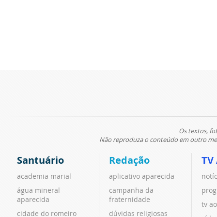
Os textos, fo
Não reproduza o conteúdo em outro meio
Santuário
Redação
TV
academia marial
aplicativo aparecida
notí
água mineral
campanha da
prog
aparecida
fraternidade
tv ao
cidade do romeiro
dúvidas religiosas