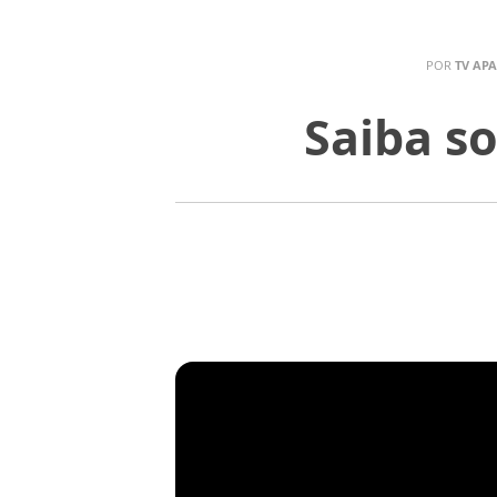
POR
TV AP
Saiba s