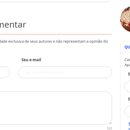
omentar
dade exclusiva de seus autores e não representam a opinião do
QU
Cad
Seu e-mail
Ap
S
500