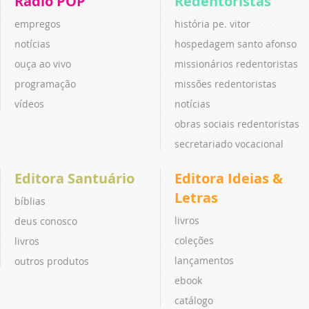
Rádio POP
Redentoristas
empregos
história pe. vitor
notícias
hospedagem santo afonso
ouça ao vivo
missionários redentoristas
programação
missões redentoristas
vídeos
notícias
obras sociais redentoristas
secretariado vocacional
Editora Santuário
Editora Ideias &
Letras
bíblias
livros
deus conosco
coleções
livros
lançamentos
outros produtos
ebook
catálogo