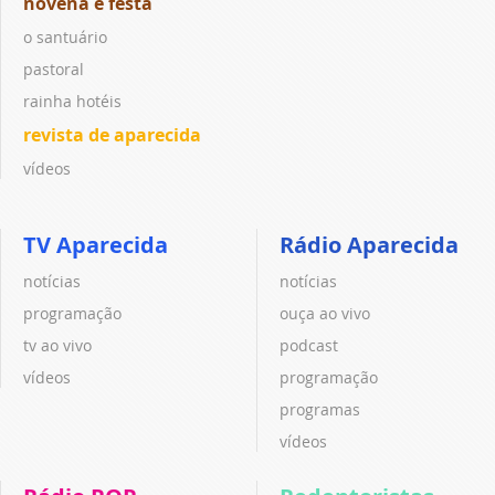
novena e festa
o santuário
pastoral
rainha hotéis
revista de aparecida
vídeos
TV Aparecida
Rádio Aparecida
notícias
notícias
programação
ouça ao vivo
tv ao vivo
podcast
vídeos
programação
programas
vídeos