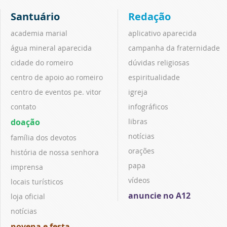
Santuário
Redação
academia marial
aplicativo aparecida
água mineral aparecida
campanha da fraternidade
cidade do romeiro
dúvidas religiosas
centro de apoio ao romeiro
espiritualidade
centro de eventos pe. vitor
igreja
contato
infográficos
doação
libras
notícias
família dos devotos
orações
história de nossa senhora
papa
imprensa
vídeos
locais turísticos
anuncie no A12
loja oficial
notícias
novena e festa