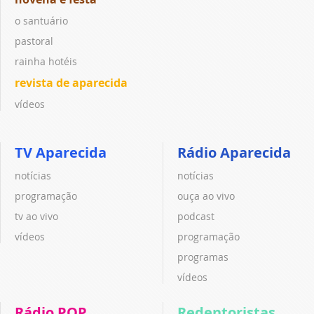
o santuário
pastoral
rainha hotéis
revista de aparecida
vídeos
TV Aparecida
Rádio Aparecida
notícias
notícias
programação
ouça ao vivo
tv ao vivo
podcast
vídeos
programação
programas
vídeos
Rádio POP
Redentoristas