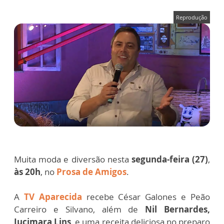
Reprodução
Muita moda e diversão nesta
segunda-feira (27)
,
às 20h
, no
Prosa de Amigos
.
A
TV Aparecida
recebe César Galones e Peão
Carreiro e Silvano, além de
Nil Bernardes,
Jucimara Lins
, e uma receita deliciosa no preparo