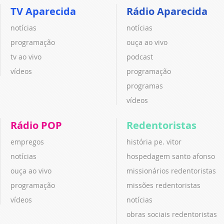
TV Aparecida
Rádio Aparecida
notícias
notícias
programação
ouça ao vivo
tv ao vivo
podcast
vídeos
programação
programas
vídeos
Rádio POP
Redentoristas
empregos
história pe. vitor
notícias
hospedagem santo afonso
ouça ao vivo
missionários redentoristas
programação
missões redentoristas
vídeos
notícias
obras sociais redentoristas