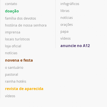
contato
infográficos
doação
libras
notícias
família dos devotos
orações
história de nossa senhora
papa
imprensa
vídeos
locais turísticos
anuncie no A12
loja oficial
notícias
novena e festa
o santuário
pastoral
rainha hotéis
revista de aparecida
vídeos