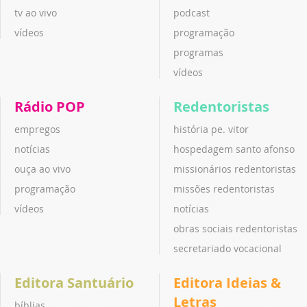
tv ao vivo
podcast
vídeos
programação
programas
vídeos
Rádio POP
Redentoristas
empregos
história pe. vitor
notícias
hospedagem santo afonso
ouça ao vivo
missionários redentoristas
programação
missões redentoristas
vídeos
notícias
obras sociais redentoristas
secretariado vocacional
Editora Santuário
Editora Ideias &
Letras
bíblias