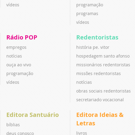
vídeos
programação
programas
vídeos
Rádio POP
Redentoristas
empregos
história pe. vitor
notícias
hospedagem santo afonso
ouça ao vivo
missionários redentoristas
programação
missões redentoristas
vídeos
notícias
obras sociais redentoristas
secretariado vocacional
Editora Santuário
Editora Ideias &
Letras
bíblias
livros
deus conosco