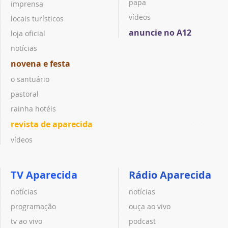
papa
imprensa
vídeos
locais turísticos
anuncie no A12
loja oficial
notícias
novena e festa
o santuário
pastoral
rainha hotéis
revista de aparecida
vídeos
TV Aparecida
Rádio Aparecida
notícias
notícias
programação
ouça ao vivo
tv ao vivo
podcast