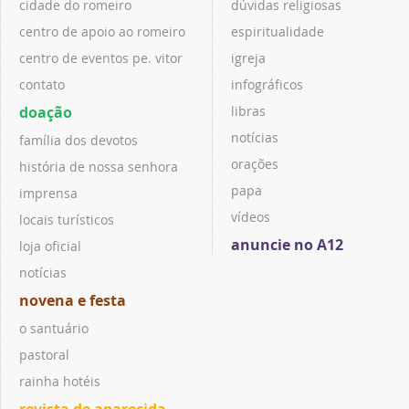
cidade do romeiro
dúvidas religiosas
centro de apoio ao romeiro
espiritualidade
centro de eventos pe. vitor
igreja
contato
infográficos
doação
libras
notícias
família dos devotos
orações
história de nossa senhora
papa
imprensa
vídeos
locais turísticos
anuncie no A12
loja oficial
notícias
novena e festa
o santuário
pastoral
rainha hotéis
revista de aparecida