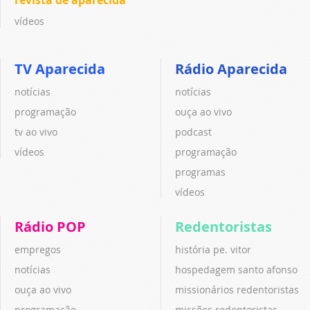
vídeos
TV Aparecida
Rádio Aparecida
notícias
notícias
programação
ouça ao vivo
tv ao vivo
podcast
vídeos
programação
programas
vídeos
Rádio POP
Redentoristas
empregos
história pe. vitor
notícias
hospedagem santo afonso
ouça ao vivo
missionários redentoristas
programação
missões redentoristas