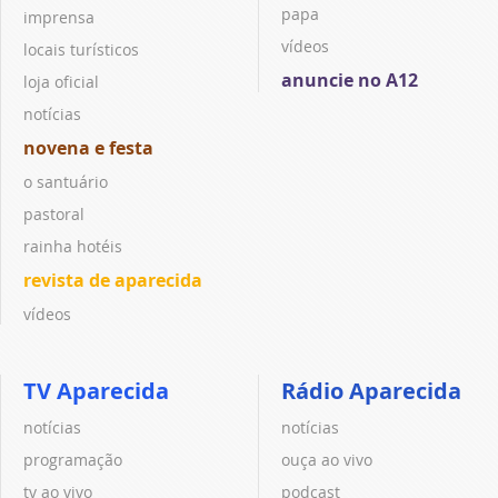
papa
imprensa
vídeos
locais turísticos
anuncie no A12
loja oficial
notícias
novena e festa
o santuário
pastoral
rainha hotéis
revista de aparecida
vídeos
TV Aparecida
Rádio Aparecida
notícias
notícias
programação
ouça ao vivo
tv ao vivo
podcast