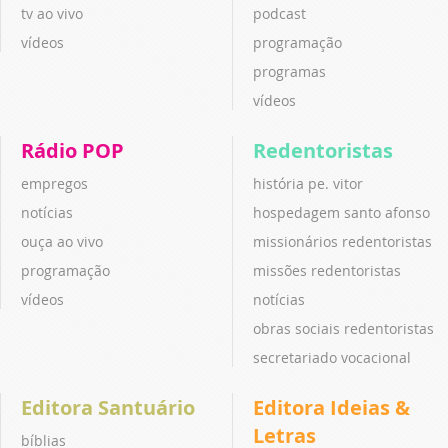
tv ao vivo
podcast
vídeos
programação
programas
vídeos
Rádio POP
Redentoristas
empregos
história pe. vitor
notícias
hospedagem santo afonso
ouça ao vivo
missionários redentoristas
programação
missões redentoristas
vídeos
notícias
obras sociais redentoristas
secretariado vocacional
Editora Santuário
Editora Ideias &
Letras
bíblias