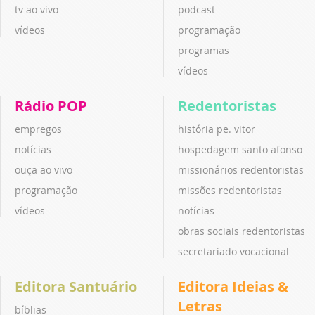
tv ao vivo
podcast
vídeos
programação
programas
vídeos
Rádio POP
Redentoristas
empregos
história pe. vitor
notícias
hospedagem santo afonso
ouça ao vivo
missionários redentoristas
programação
missões redentoristas
vídeos
notícias
obras sociais redentoristas
secretariado vocacional
Editora Santuário
Editora Ideias &
Letras
bíblias