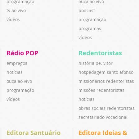
programação
ouça ao vivo
tv ao vivo
podcast
vídeos
programação
programas
vídeos
Rádio POP
Redentoristas
empregos
história pe. vitor
notícias
hospedagem santo afonso
ouça ao vivo
missionários redentoristas
programação
missões redentoristas
vídeos
notícias
obras sociais redentoristas
secretariado vocacional
Editora Santuário
Editora Ideias &