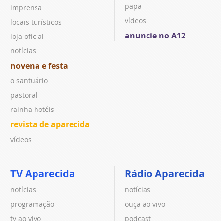
papa
imprensa
vídeos
locais turísticos
anuncie no A12
loja oficial
notícias
novena e festa
o santuário
pastoral
rainha hotéis
revista de aparecida
vídeos
TV Aparecida
Rádio Aparecida
notícias
notícias
programação
ouça ao vivo
tv ao vivo
podcast